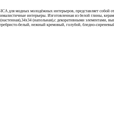
CA для модных молодёжных интерьеров, представляет собой от
ималистичные интерьеры. Изготовленная из белой глины, кера
(настенная),34x34 (напольная),с декоративными элементами, 
 серебристо-белый, нежный кремовый, голубой, бледно-сиреневы