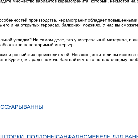
йдете множество вариантов керамогранита, который, несмотря на 
 особенностей производства, керамогранит обладает повышенными 
ь его и на открытых террасах, балконах, лоджиях. У нас вы сможе
ьной укладки? На самом деле, это универсальный материал, и диз
ь абсолютно неповторимый интерьер.
ких и российских производителей. Неважно, хотите ли вы использ
ит в Курске, мы рады помочь Вам найти что-то по-настоящему не
ЕССУАРЫ
ВАННЫ
 ШТОРКИ, ПОДДОНЫ
САНФАЯНС
МЕБЕЛЬ ДЛЯ ВАН