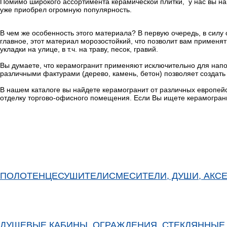
Помимо широкого ассортимента керамической плитки, у нас вы на
уже приобрел огромную популярность.
В чем же особенность этого материала? В первую очередь, в силу
главное, этот материал морозостойкий, что позволит вам применят
укладки на улице, в т.ч. на траву, песок, гравий.
Вы думаете, что керамогранит применяют исключительно для напол
различными фактурами (дерево, камень, бетон) позволяет создат
В нашем каталоге вы найдете керамогранит от различных европейс
отделку торгово-офисного помещения. Если Вы ищете керамогран
ПОЛОТЕНЦЕСУШИТЕЛИ
СМЕСИТЕЛИ, ДУШИ, АКС
ДУШЕВЫЕ КАБИНЫ, ОГРАЖДЕНИЯ, СТЕКЛЯННЫЕ