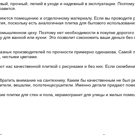
ый, прочный, легкий в уходе и надежный в эксплуатации. Поэтому
равится.
являются помещению и отделочному материалу. Если вы проводите р
я, поскольку есть аналогичная плитка для бытового использовани
ромышленном цеху. Поэтому нет необходимости в покупке дорогого 
у для ванной или кухни. Это позволит сэкономить ваши деньги без
азных производителей по прочности примерно одинакова. Самой лу
, чистыми цветами.
т нас качественной плиткой с рисунками и без них. Если скомбин
ратить внимание на сантехнику. Каким бы качественным не был ре
есители, вешалки, полотенцесушители. Именно детали придают пом
е плитки для стен и пола, керамогранит для улицы и жилых поме