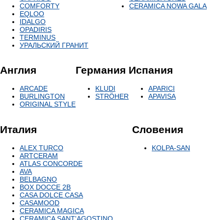
COMFORTY
СERAMICA NOWA GALA
EQLOO
IDALGO
OPADIRIS
TERMINUS
УРАЛЬСКИЙ ГРАНИТ
Англия
Германия
Испания
ARCADE
KLUDI
APARICI
BURLINGTON
STRÖHER
APAVISA
ORIGINAL STYLE
Италия
Словения
ALEX TURCO
KOLPA-SAN
ARTCERAM
ATLAS CONCORDE
AVA
BELBAGNO
BOX DOCCE 2B
CASA DOLCE CASA
CASAMOOD
CERAMICA MAGICA
CERAMICA SANT'AGOSTINO