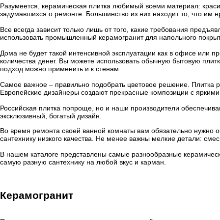
Разумеется, керамическая плитка любимый всеми материал: красив
задумавшихся о ремонте. Большинство из них находит то, что им н
Все всегда зависит только лишь от того, какие требования предъ
использовать промышленный керамогранит для напольного покрыти
Дома не будет такой интенсивной эксплуатации как в офисе или п
количества денег. Вы можете использовать обычную бытовую плитк
подход можно применить и к стенам.
Самое важное – правильно подобрать цветовое решение. Плитка р
Европейские дизайнеры создают прекрасные композиции с яркими
Российская плитка попроще, но и наши производители обеспечиваю
эксклюзивный, богатый дизайн.
Во время ремонта своей ванной комнаты вам обязательно нужно об
сантехнику низкого качества. Не менее важны мелкие детали: см
В нашем каталоге представлены самые разнообразные керамически
самую разную сантехнику на любой вкус и карман.
Керамогранит