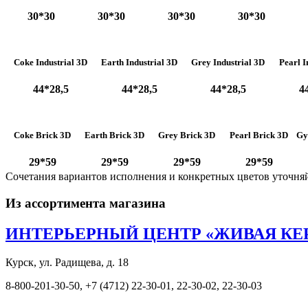
30*30
30*30
30*30
30*30
Coke Industrial 3D
Earth Industrial 3D
Grey Industrial 3D
Pearl I
44*28,5
44*28,5
44*28,5
4
Coke Brick 3D
Earth Brick 3D
Grey Brick 3D
Pearl Brick 3D
Gy
29*59
29*59
29*59
29*59
Сочетания вариантов исполнения и конкретных цветов уточня
Из ассортимента магазина
ИНТЕРЬЕРНЫЙ ЦЕНТР «ЖИВАЯ КЕ
Курск, ул. Радищева, д. 18
8-800-201-30-50, +7 (4712) 22-30-01, 22-30-02, 22-30-03