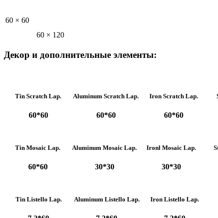
60 × 60
60 × 120
Декор и дополнительные элементы:
Tin Scratch Lap.
Aluminum Scratch Lap.
Iron Scratch Lap.
60*60
60*60
60*60
Tin Mosaic Lap.
Aluminum Mosaic Lap.
Ironl Mosaic Lap.
S
60*60
30*30
30*30
Tin Listello Lap.
Aluminum Listello Lap.
Iron Listello Lap.