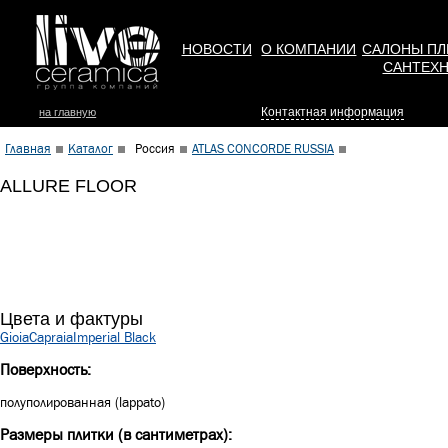
НОВОСТИ
О КОМПАНИИ
САЛОНЫ ПЛ
САНТЕХ
Контактная информация
на главную
Главная
Каталог
Россия
ATLAS CONCORDE RUSSIA
ALLURE FLOOR
Цвета и фактуры
Gioia
Capraia
Imperial Black
Поверхность:
полуполированная (lappato)
Размеры плитки (в сантиметрах):