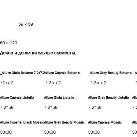
59 × 59
60 × 120
Декор и дополнительные элементы:
_Allure Gioia Bottone 7.2x7.2
Allure Capraia Bottone
Allure Grey Beauty Bottone
A
7.2x7.2
7,2 x 7,2
7,2 x 7,2
7
Allure Capraia Listello
Allure Gioia Listello
Allure Grey Beauty Listello
All
7,2*59
7,2*59
7,2*59
7,
Allure Imperial Black Mosaic
Allure Grey Beauty Mosaic
Allure Capraia Mosaic
Al
30x30
30x30
30x30
30