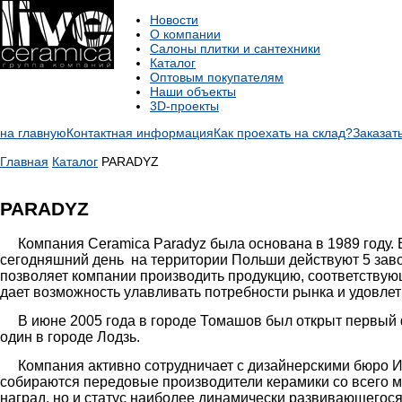
Новости
О компании
Салоны плитки и сантехники
Каталог
Оптовым покупателям
Наши объекты
3D-проекты
на главную
Контактная информация
Как проехать на склад?
Заказат
Главная
Каталог
PARADYZ
PARADYZ
Компания Ceramica Paradyz была основана в 1989 году. В 
сегодняшний день на территории Польши действуют 5 завод
позволяет компании производить продукцию, соответству
дает возможность улавливать потребности рынка и удовле
В июне 2005 года в городе Томашов был открыт первый фи
один в городе Лодзь.
Компания активно сотрудничает с дизайнерскими бюро Ита
собираются передовые производители керамики со всего 
наград, но и статус наиболее динамически развивающегося