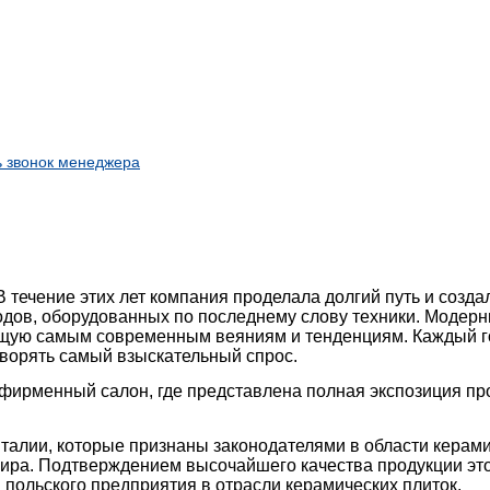
ь звонок менеджера
течение этих лет компания проделала долгий путь и созда
ов, оборудованных по последнему слову техники. Модерниз
ющую самым современным веяниям и тенденциям. Каждый го
творять самый взыскательный спрос.
рменный салон, где представлена полная экспозиция прод
лии, которые признаны законодателями в области керамиче
мира. Подтверждением высочайшего качества продукции эт
 польского предприятия в отрасли керамических плиток.