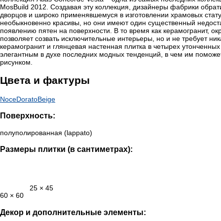
MosBuild 2012. Создавая эту коллекция, дизайнеры фабрики обра
дворцов и широко применявшемуся в изготовлении храмовых стату
необыкновенно красивы, но они имеют один существенный недостат
появлению пятен на поверхности. В то время как керамогранит, ок
позволяет созвать исключительные интерьеры, но и не требует н
керамогранит и глянцевая настенная плитка в четырех утонченных 
элегантным в духе последних модных тенденций, в чем им поможе
рисунком.
Цвета и фактуры
Noce
Dorato
Beige
Поверхность:
полуполированная (lappato)
Размеры плитки (в сантиметрах):
25 × 45
60 × 60
Декор и дополнительные элементы: