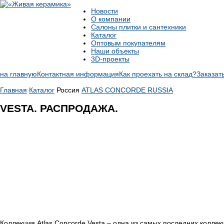
Новости
О компании
Салоны плитки и сантехники
Каталог
Оптовым покупателям
Наши объекты
3D-проекты
на главную
Контактная информация
Как проехать на склад?
Заказат
Главная
Каталог
Россия
ATLAS CONCORDE RUSSIA
VESTA. РАСПРОДАЖА.
Коллекция Atlas Concorde Vesta – одна из самых последних колле