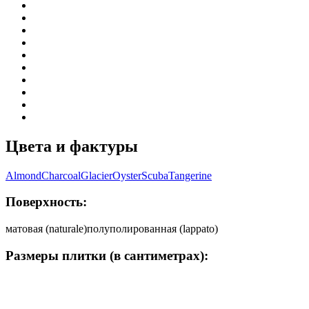
Цвета и фактуры
Almond
Charcoal
Glacier
Oyster
Scuba
Tangerine
Поверхность:
матовая (naturale)
полуполированная (lappato)
Размеры плитки (в сантиметрах):