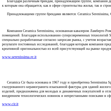
Благодаря различным брендам, принадлежащим группе, компания дифф
к которым она обращается, как в сфере строительства жилья, так и стр
Принадлежащими группе брендами являются: Ceramica Serenissima, Cerami
Компания Ceramica Serenissima, основанная кавалером Ламберто Рома
помещений. Благодаря использованию суперсовременных технологий Ser
специально разработанные согласно запросам рынка, с учетом возрастаю
результате постоянных исследований, благодаря которым компания пре
креативной оригинальностью из всей присутствующей на рынке проду
www.serenissima.re.it
Ceramica Cir была основана в 1967 году и приобретена Serenissima S
глазурованного керамогранита изысканной фактуры для зданий жилог
изделий, предназначена для молодых и динамичных покупателей и от
внедрением технологических новинок и непрестанными поисками в сфе
www.cir.it