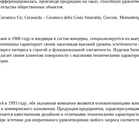
еренцировалась, производя продукцию на заказ, способную удовлетвор
оительства общественных объектов.
ca Cir, Cerasarda – Сeramica della Costa Smeralda, Cercom, Momodesign,
ни в 1968 году и входящая в состав концерна, специализируется на вы
enissima гарантирует своим заказчикам высокий уровень эстетичности 
щего интереса к строгой и функциональной элегантности. Изделия Sereni
длагает своим клиентам поверхности с высокими техническими характер
кции.
pA в 1993 году; обе указанные компании являются основательницами конц
о и коммерческого назначения. Продукция предприятия, характеризующ
личается качественным дизайном и отличными техническими характерис
ре эстетики для оперативного удовлетворения любого запроса соответс