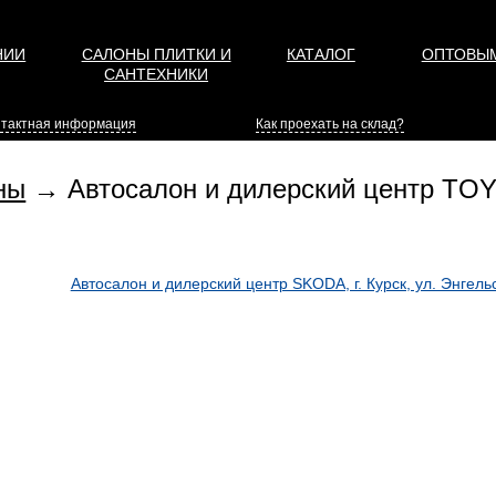
НИИ
САЛОНЫ ПЛИТКИ И
КАТАЛОГ
ОПТОВЫМ
САНТЕХНИКИ
нтактная информация
Как проехать на склад?
ны
→ Автосалон и дилерский центр TOYO
Автосалон и дилерский центр SKODA, г. Курск, ул. Энгель