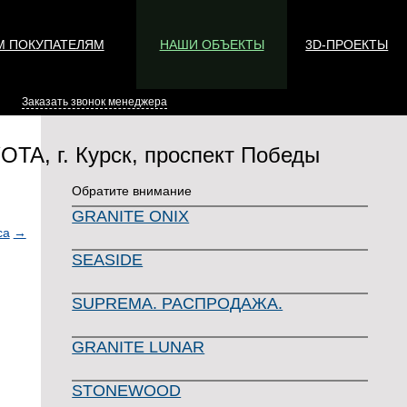
 ПОКУПАТЕЛЯМ
НАШИ ОБЪЕКТЫ
3D-ПРОЕКТЫ
Заказать звонок менеджера
TA, г. Курск, проспект Победы
Обратите внимание
GRANITE ONIX
са
→
SEASIDE
SUPREMA. РАСПРОДАЖА.
GRANITE LUNAR
STONEWOOD