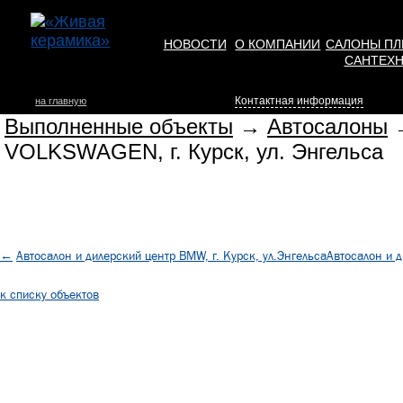
НОВОСТИ
О КОМПАНИИ
САЛОНЫ ПЛ
САНТЕХ
Контактная информация
на главную
Выполненные объекты
→
Автосалоны
→
VOLKSWAGEN, г. Курск, ул. Энгельса
←
Автосалон и дилерский центр BMW, г. Курск, ул.Энгельса
Автосалон и д
к списку объектов